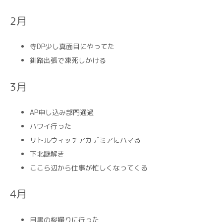
2月
寺DP少し真面目にやってた
釧路出張で凍死しかける
3月
AP申し込み部門通過
ハワイ行った
リトルウィッチアカデミアにハマる
下北謎解き
ここら辺から仕事が忙しくなってくる
4月
目黒の桜撮りに行った