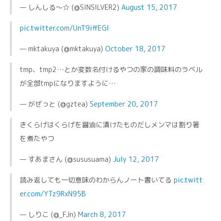
— しんしる～☆ (@SINSILVER2)
August 15, 2017
pic.twitter.com/UnT9iffEGl
— mktakuya (@mktakuya)
October 18, 2017
tmp、tmp2…とか変数名付けるやつの家の調味料のラベル
が全部tmpになりますように…
— がぜっと (@gztea)
September 20, 2017
きくらげはくらげを醤油に漬けたものだしメンマは割り箸
を煮たやつ
— すあまさん (@sususuama)
July 12, 2017
読み返しても一切意味のわからんノート書いてる
pic.twitt
er.com/YTz9RxN95B
— しりこ (@_FJn)
March 8, 2017