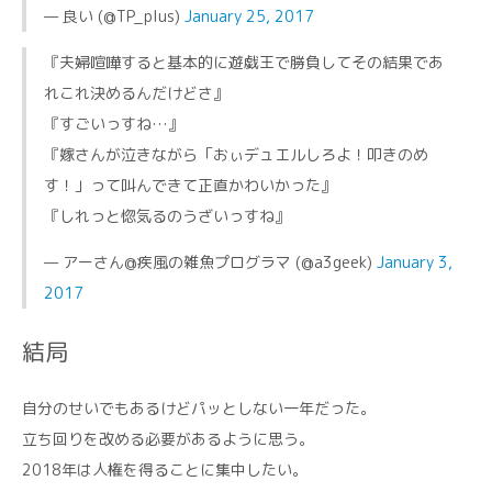
— 良い (@TP_plus)
January 25, 2017
『夫婦喧嘩すると基本的に遊戯王で勝負してその結果であ
れこれ決めるんだけどさ』
『すごいっすね…』
『嫁さんが泣きながら「おぃデュエルしろよ！叩きのめ
す！」って叫んできて正直かわいかった』
『しれっと惚気るのうざいっすね』
— アーさん@疾風の雑魚プログラマ (@a3geek)
January 3,
2017
結局
自分のせいでもあるけどパッとしない一年だった。
立ち回りを改める必要があるように思う。
2018年は人権を得ることに集中したい。