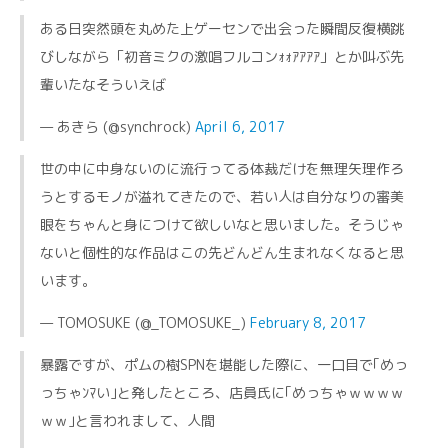
ある日突然頭を丸めた上ゲーセンで出会った瞬間反復横跳
びしながら「初音ミクの激唱フルコンｫｫｱｱｱｱ」とか叫ぶ先
輩いたなそういえば
— あきら (@synchrock)
April 6, 2017
世の中に中身ないのに流行ってる体裁だけを無理矢理作ろ
うとするモノが溢れてきたので、若い人は自分なりの審美
眼をちゃんと身につけて欲しいなと思いました。そうじゃ
ないと個性的な作品はこの先どんどん生まれなくなると思
います。
— TOMOSUKE (@_TOMOSUKE_)
February 8, 2017
暴露ですが、ポムの樹SPNを堪能した際に、一口目で｢めっ
っちゃﾝﾏい｣と発したところ、店員氏に｢めっちゃｗｗｗｗ
ｗｗ｣と言われまして、人間