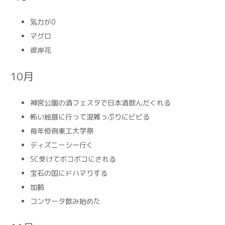
気力が0
マグロ
彼岸花
10月
神宮公園の酒フェスタで日本酒飲んだくれる
怖い絵展に行って混雑っぷりにビビる
毎年恒例東工大学祭
ディズニーシー行く
SC受けてボコボコにされる
宝石の国にドハマりする
加齢
コンサータ飲み始めた