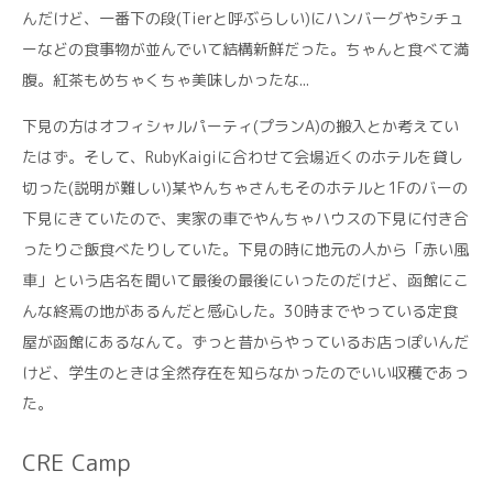
んだけど、一番下の段(Tierと呼ぶらしい)にハンバーグやシチュ
ーなどの食事物が並んでいて結構新鮮だった。ちゃんと食べて満
腹。紅茶もめちゃくちゃ美味しかったな...
下見の方はオフィシャルパーティ(プランA)の搬入とか考えてい
たはず。そして、RubyKaigiに合わせて会場近くのホテルを貸し
切った(説明が難しい)某やんちゃさんもそのホテルと1Fのバーの
下見にきていたので、実家の車でやんちゃハウスの下見に付き合
ったりご飯食べたりしていた。下見の時に地元の人から「赤い風
車」という店名を聞いて最後の最後にいったのだけど、函館にこ
んな終焉の地があるんだと感心した。30時までやっている定食
屋が函館にあるなんて。ずっと昔からやっているお店っぽいんだ
けど、学生のときは全然存在を知らなかったのでいい収穫であっ
た。
CRE Camp