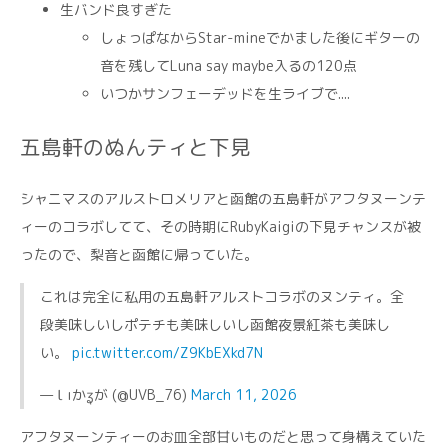
生バンド良すぎた
しょっぱなからStar-mineでかました後にギターの
音を残してLuna say maybe入るの120点
いつかサンフェーデッドを生ライブで....
五島軒のぬんティと下見
シャニマスのアルストロメリアと函館の五島軒がアフタヌーンテ
ィーのコラボしてて、その時期にRubyKaigiの下見チャンスが被
ったので、梨音と函館に帰っていた。
これは完全に私用の五島軒アルストコラボのヌンティ。全
段美味しいしポテチも美味しいし函館夜景紅茶も美味し
い。
pic.twitter.com/Z9KbEXkd7N
— Ɩ ıかʓが (@UVB_76)
March 11, 2026
アフタヌーンティーのお皿全部甘いものだと思って身構えていた