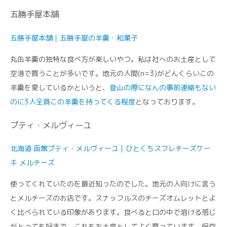
五勝手屋本舗
五勝手屋本舗｜五勝手屋の羊羹・和菓子
丸缶羊羹の独特な食べ方が楽しいやつ。私は社へのお土産として
空港で買うことが多いです。地元の人間(n=3)がどんくらいこの
羊羹を愛しているかというと、
登山の際になんの事前連絡もない
のに3人全員この羊羹を持ってくる程度
となっております。
プティ・メルヴィーユ
北海道 函館プティ・メルヴィーユ｜ひとくちスフレチーズケー
キ メルチーズ
使ってくれていたのを最近知ったのでした。地元の人向けに言う
とメルチーズのお店です。スナッフルスのチーズオムレットとよ
く比べられている印象があります。食べると口の中で溶ける感じ
がとっても好きで、これもお土産としてよく買っています。保存